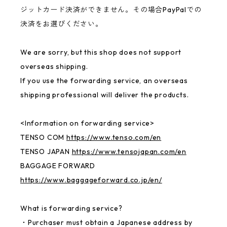
ジットカード決済ができません。その場合PayPalでの
決済をお選びください。
We are sorry, but this shop does not support
overseas shipping.
If you use the forwarding service, an overseas
shipping professional will deliver the products.
<Information on forwarding service>
TENSO COM
https://www.tenso.com/en
TENSO JAPAN
https://www.tensojapan.com/en
BAGGAGE FORWARD
https://www.baggageforward.co.jp/en/
What is forwarding service?
・Purchaser must obtain a Japanese address by