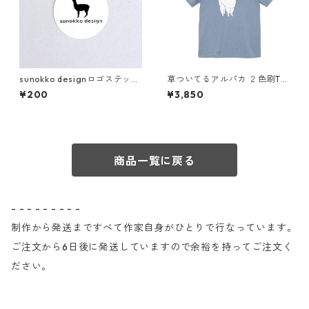
sunokko designロゴステッカ
草ついてるアルパカ ２色刷Tシ
ー
ャツ
¥200
¥3,850
商品一覧に戻る
- - - - - - - - -
制作から発送まですべて作家自身がひとりで行なっています。
ご注文から6日後に発送していますので余裕を持ってご注文く
ださい。