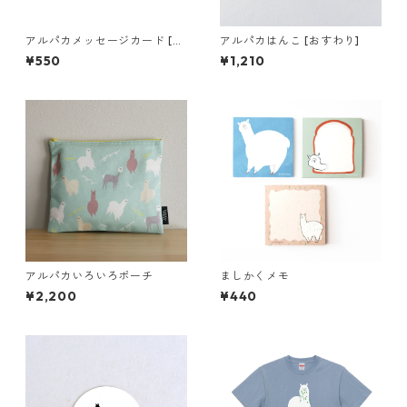
アルパカメッセージカード [お
アルパカはんこ [おすわり]
しり]
¥550
¥1,210
アルパカいろいろポーチ
ましかくメモ
¥2,200
¥440