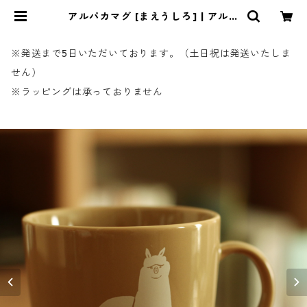
アルパカマグ [まえうしろ] | アルパ
カ雑貨sunokko design online st
ore
※発送まで5日いただいております。（土日祝は発送いたしま
せん）
※ラッピングは承っておりません