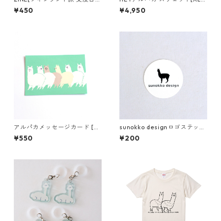
記]
応]
¥450
¥4,950
アルパカメッセージカード [み
sunokko designロゴステッカ
っちりアルパカ]
ー
¥550
¥200