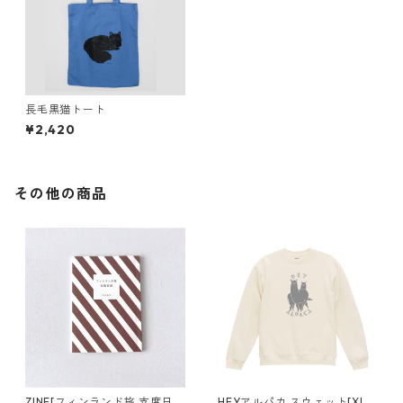
長毛黒猫トート
¥2,420
その他の商品
ZINE[フィンランド旅 支度日
HEYアルパカ スウェット[XL対