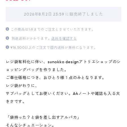
2026年8月2日 23:59 に販売終了しました
この商品は1点までのご注文とさせていただきます。
別途送料がかかります。
送料を確認する
¥16,500以上のご注文で国内送料が無料になります。
レジ袋有料化に伴い、sunokko designアトリエショップのシ
ョッピングバッグを作りました。
ご奉仕価格につき、おひとり様１点のみとなります。
レジ袋がわりに、
サブバッグとしてお使いください。A4ノートや雑誌も入る大
きさです。
「袋持った？と袋を差し出すアルパカ」
そんなシチュエーション。