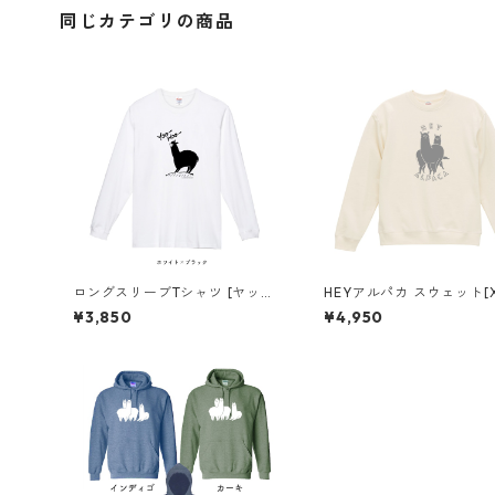
同じカテゴリの商品
ロングスリーブTシャツ [ヤッホ
HEYアルパカ スウェット[
ーアルパカ]
応]
¥3,850
¥4,950