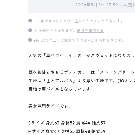
2026年8月2日 23:59 に
この商品は2点までのご注文とさせていただきます。
別途送料がかかります。
送料を確認する
¥16,500以上のご注文で国内送料が無料になります。
人気の「草ウマイ」イラストがスウェットになりま
草を彷彿とさせるボディカラーは「ストーングリー
生地は「山とアルパカ」より厚い生地です。(10オン
裏地は裏パイルとなっています。
男女兼用サイズです。
Sサイズ 身丈63 身幅52 肩幅44 袖丈57
Mサイズ身丈67 身幅55 肩幅48 袖丈59