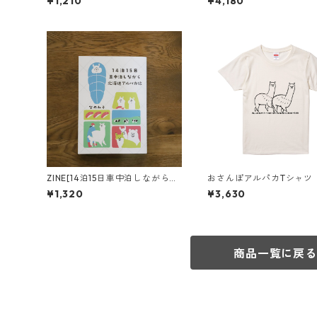
¥1,210
¥4,180
ZINE[14泊15日車中泊しながら北
おさんぽアルパカTシャツ
海道アルパカ旅]
¥1,320
¥3,630
商品一覧に戻る