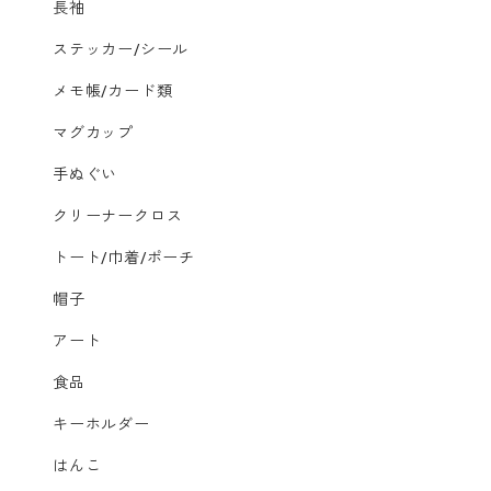
長袖
ステッカー/シール
メモ帳/カード類
マグカップ
手ぬぐい
クリーナークロス
トート/巾着/ポーチ
帽子
アート
食品
キーホルダー
はんこ