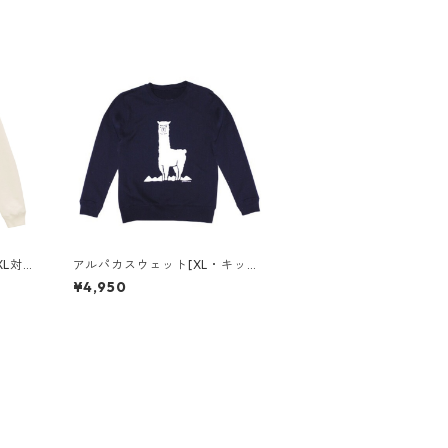
XL対
アルパカスウェット[XL・キッズ
対応]
¥4,950