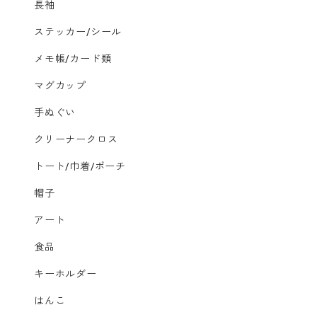
長袖
ステッカー/シール
メモ帳/カード類
マグカップ
手ぬぐい
クリーナークロス
トート/巾着/ポーチ
帽子
アート
食品
キーホルダー
はんこ