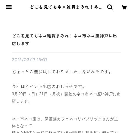
どこを見てもネコ雑貨まみれ！ネコ
市ネコ座神戸に出店します | アルパ
カ雑貨sunokko design online st
ore
どこを見てもネコ雑貨まみれ！ネコ市ネコ座神戸に出
店します
2016/03/17 15:07
ちょっとご無沙汰しておりました、なめみそです。
今回はイベント出店のおしらせです。
3月20日（日）21日（月祝）開催のネコ市ネコ座in神戸に出
店します。
ネコ市ネコ座は、保護猫カフェネコリパブリックさんが主
体となって
様々な団体と一緒に行っている保護猫活動を広く知っても