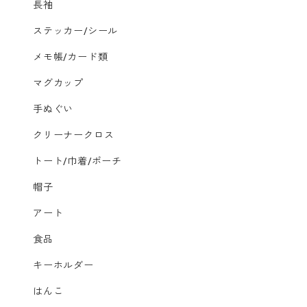
長袖
ステッカー/シール
メモ帳/カード類
マグカップ
手ぬぐい
クリーナークロス
トート/巾着/ポーチ
帽子
アート
食品
キーホルダー
はんこ